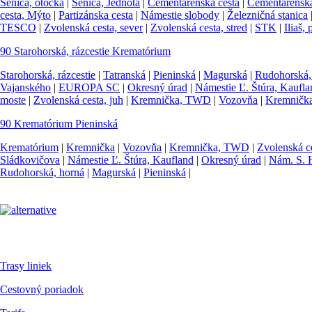
Senica, otočka
|
Senica, Jednota
|
Cementárenská cesta
|
Cementárenská 
cesta, Mýto
|
Partizánska cesta
|
Námestie slobody
|
Železničná stanica
TESCO
|
Zvolenská cesta, sever
|
Zvolenská cesta, stred
|
STK
|
Iliaš,
90
Starohorská, rázcestie
Krematórium
Starohorská, rázcestie
|
Tatranská
|
Pieninská
|
Magurská
|
Rudohorská,
Vajanského
|
EUROPA SC
|
Okresný úrad
|
Námestie Ľ. Štúra, Kaufla
moste
|
Zvolenská cesta, juh
|
Kremnička, TWD
|
Vozovňa
|
Kremničk
90
Krematórium
Pieninská
Krematórium
|
Kremnička
|
Vozovňa
|
Kremnička, TWD
|
Zvolenská ce
Sládkovičova
|
Námestie Ľ. Štúra, Kaufland
|
Okresný úrad
|
Nám. S. 
Rudohorská, horná
|
Magurská
|
Pieninská
|
Pre cestujúcich
Trasy liniek
Cestovný poriadok