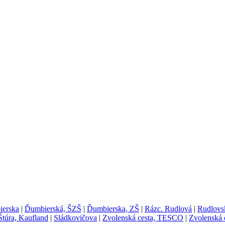
erska
|
Ďumbierská, ŠZŠ
|
Ďumbierska, ZŠ
|
Rázc. Rudlová
|
Rudlovsk
Štúra, Kaufland
|
Sládkovičova
|
Zvolenská cesta, TESCO
|
Zvolenská c