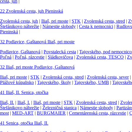
cesta, juh
|
22
Zvolenská cesta, juh
Pieninská
Zvolenská cesta, juh
|
Iliaš, pri moste
|
STK
|
Zvolenská cesta, stred
|
Zv
Štefánikovo nábrežie
|
Námestie slobody
|
Cesta k nemocnici
|
Rudlovs
Pieninská
|
32
Podlavice, Gaštanová
Iliaš, pri moste
Podlavice, Gaštanová
|
Povstalecká cesta
|
Tajovského, pod nemocnico
Poľná
|
Poľná, rázcestie
|
Sládkovičova
|
Zvolenská cesta, TESCO
|
Zv
32
Iliaš, pri moste
Podlavice, Gaštanová
Iliaš, pri moste
|
STK
|
Zvolenská cesta, stred
|
Zvolenská cesta, sever
|
Plážové kúpalisko
|
Tajovského, školy
|
Tajovského, UMB
|
Tajovskéh
41
Iliaš, II.
Senica, otočka
Iliaš, II.
|
Iliaš, I.
|
Iliaš, pri moste
|
STK
|
Zvolenská cesta, stred
|
Zvolen
Štefánikovo nábrežie
|
Železničná stanica
|
Námestie slobody
|
Partizán
most
|
MED-ART
|
BURGMAIER
|
Cementárenská cesta, rázcestie
|
C
41
Senica, otočka
Iliaš, II.