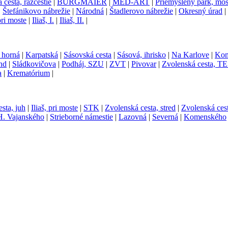
cesta, rázcestie
|
BURGMAIER
|
MED-ART
|
Priemyslený park, mos
|
Štefánikovo nábrežie
|
Národná
|
Štadlerovo nábrežie
|
Okresný úrad
|
 pri moste
|
Iliaš, I.
|
Iliaš, II.
|
 horná
|
Karpatská
|
Sásovská cesta
|
Sásová, ihrisko
|
Na Karlove
|
Kom
nd
|
Sládkovičova
|
Podháj, SZU
|
ZVT
|
Pivovar
|
Zvolenská cesta, 
a
|
Krematórium
|
sta, juh
|
Iliaš, pri moste
|
STK
|
Zvolenská cesta, stred
|
Zvolenská cest
H. Vajanského
|
Strieborné námestie
|
Lazovná
|
Severná
|
Komenského