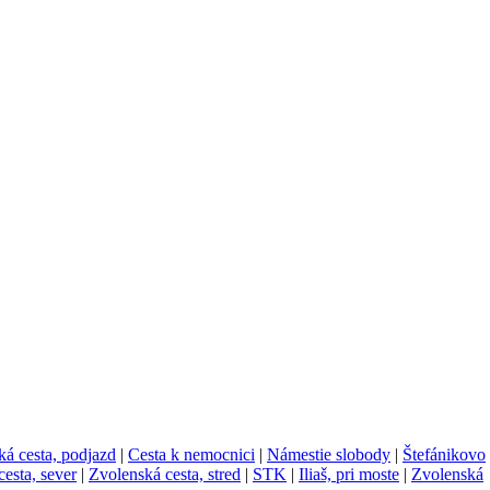
á cesta, podjazd
|
Cesta k nemocnici
|
Námestie slobody
|
Štefánikovo
esta, sever
|
Zvolenská cesta, stred
|
STK
|
Iliaš, pri moste
|
Zvolenská