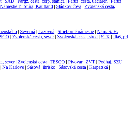
t
|
SAD
|
Partiz. cesta, čerp. stanica
|
Partiz. cesta, tlačiareň
|
Partiz.
Námestie Ľ. Štúra, Kaufland
|
Sládkovičova
|
Zvolenská cesta,
enského
|
Severná
|
Lazovná
|
Strieborné námestie
|
Nám. S. H.
TESCO
|
Zvolenská cesta, sever
|
Zvolenská cesta, stred
|
STK
|
Iliaš, pri
a, sever
|
Zvolenská cesta, TESCO
|
Pivovar
|
ZVT
|
Podháj, SZU
|
|
Na Karlove
|
Sásová, ihrisko
|
Sásovská cesta
|
Karpatská
|