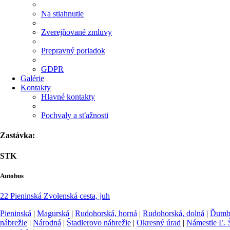
Na stiahnutie
Zverejňované zmluvy
Prepravný poriadok
GDPR
Galérie
Kontakty
Hlavné kontakty
Pochvaly a sťažnosti
Zastávka:
STK
Autobus
22
Pieninská
Zvolenská cesta, juh
Pieninská
|
Magurská
|
Rudohorská, horná
|
Rudohorská, dolná
|
Ďumbi
nábrežie
|
Národná
|
Štadlerovo nábrežie
|
Okresný úrad
|
Námestie Ľ. 