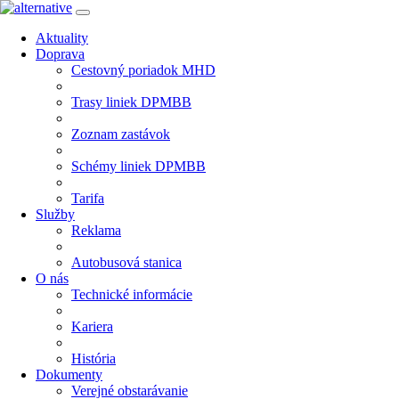
Aktuality
Doprava
Cestovný poriadok MHD
Trasy liniek DPMBB
Zoznam zastávok
Schémy liniek DPMBB
Tarifa
Služby
Reklama
Autobusová stanica
O nás
Technické informácie
Kariera
História
Dokumenty
Verejné obstarávanie