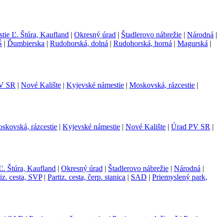
tie Ľ. Štúra, Kaufland
|
Okresný úrad
|
Štadlerovo nábrežie
|
Národná
|
Š
|
Ďumbierska
|
Rudohorská, dolná
|
Rudohorská, horná
|
Magurská
|
V SR
|
Nové Kalište
|
Kyjevské námestie
|
Moskovská, rázcestie
|
skovská, rázcestie
|
Kyjevské námestie
|
Nové Kalište
|
Úrad PV SR
|
Ľ. Štúra, Kaufland
|
Okresný úrad
|
Štadlerovo nábrežie
|
Národná
|
iz. cesta, SVP
|
Partiz. cesta, čerp. stanica
|
SAD
|
Priemyslený park,