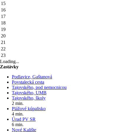
15
16
17
18
19
20
21
22
23
Loading...
Zastávky
Podlavice, Gaštanová
Povstalecká cesta
Tajovského, pod nemocnicou
Tajovského, UMB
Tajovského, školy
2 min.
Plážové kúpalisko
4 min.
Úrad PV SR
6 min.
Nové Kalište