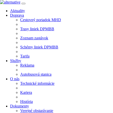
Aktuality
Doprava
Cestovný poriadok MHD
Trasy liniek DPMBB
Zoznam zastávok
Schémy liniek DPMBB
Tarifa
Služby
Reklama
Autobusová stanica
O nás
Technické informácie
Kariera
História
Dokumenty
Verejné obstarávanie