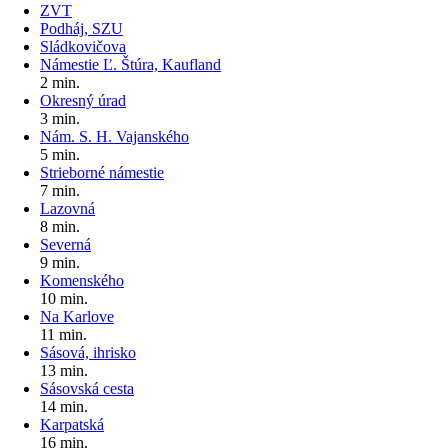
ZVT
Podháj, SZU
Sládkovičova
Námestie Ľ. Štúra, Kaufland
2 min.
Okresný úrad
3 min.
Nám. S. H. Vajanského
5 min.
Strieborné námestie
7 min.
Lazovná
8 min.
Severná
9 min.
Komenského
10 min.
Na Karlove
11 min.
Sásová, ihrisko
13 min.
Sásovská cesta
14 min.
Karpatská
16 min.