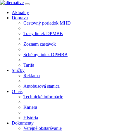
Aktuality
Doprava
Cestovný poriadok MHD
Trasy liniek DPMBB
Zoznam zastávok
Schémy liniek DPMBB
Tarifa
Služby
Reklama
Autobusová stanica
O nás
Technické informácie
Kariera
História
Dokumenty
Verejné obstarávanie