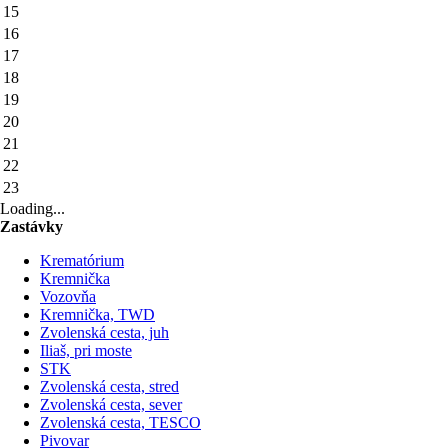
15
16
17
18
19
20
21
22
23
Loading...
Zastávky
Krematórium
Kremnička
Vozovňa
Kremnička, TWD
Zvolenská cesta, juh
Iliaš, pri moste
STK
Zvolenská cesta, stred
Zvolenská cesta, sever
Zvolenská cesta, TESCO
Pivovar