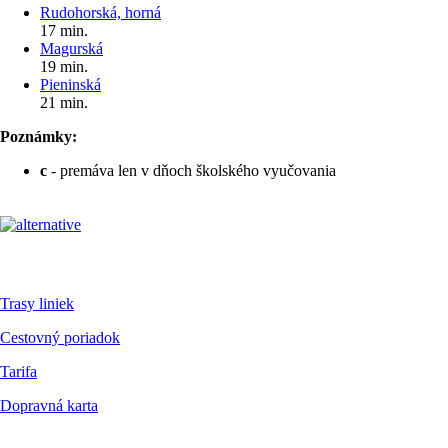
Rudohorská, horná
17 min.
Magurská
19 min.
Pieninská
21 min.
Poznámky:
c
- premáva len v dňoch školského vyučovania
Pre cestujúcich
Trasy liniek
Cestovný poriadok
Tarifa
Dopravná karta
Dokumenty