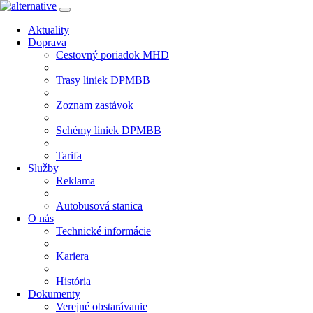
Aktuality
Doprava
Cestovný poriadok MHD
Trasy liniek DPMBB
Zoznam zastávok
Schémy liniek DPMBB
Tarifa
Služby
Reklama
Autobusová stanica
O nás
Technické informácie
Kariera
História
Dokumenty
Verejné obstarávanie