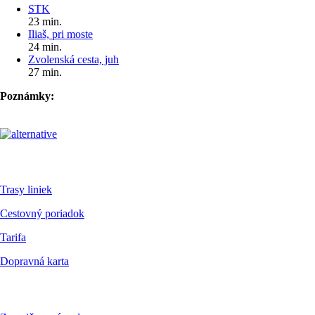
STK
23 min.
Iliaš, pri moste
24 min.
Zvolenská cesta, juh
27 min.
Poznámky:
Pre cestujúcich
Trasy liniek
Cestovný poriadok
Tarifa
Dopravná karta
Dokumenty