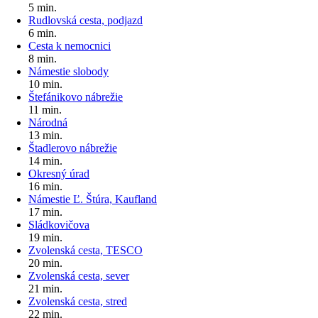
5 min.
Rudlovská cesta, podjazd
6 min.
Cesta k nemocnici
8 min.
Námestie slobody
10 min.
Štefánikovo nábrežie
11 min.
Národná
13 min.
Štadlerovo nábrežie
14 min.
Okresný úrad
16 min.
Námestie Ľ. Štúra, Kaufland
17 min.
Sládkovičova
19 min.
Zvolenská cesta, TESCO
20 min.
Zvolenská cesta, sever
21 min.
Zvolenská cesta, stred
22 min.