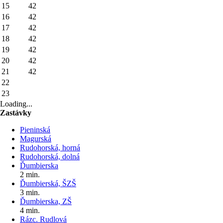
15
42
16
42
17
42
18
42
19
42
20
42
21
42
22
23
Loading...
Zastávky
Pieninská
Magurská
Rudohorská, horná
Rudohorská, dolná
Ďumbierska
2 min.
Ďumbierská, ŠZŠ
3 min.
Ďumbierska, ZŠ
4 min.
Rázc. Rudlová