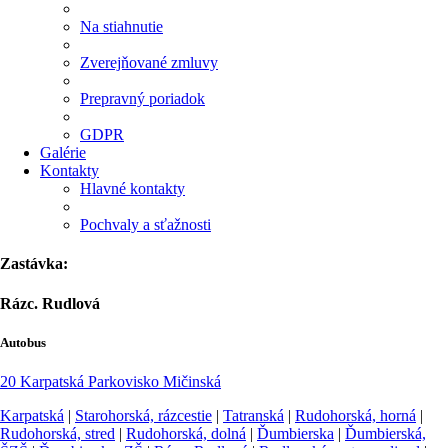
Na stiahnutie
Zverejňované zmluvy
Prepravný poriadok
GDPR
Galérie
Kontakty
Hlavné kontakty
Pochvaly a sťažnosti
Zastávka:
Rázc. Rudlová
Autobus
20
Karpatská
Parkovisko Mičinská
Karpatská
|
Starohorská, rázcestie
|
Tatranská
|
Rudohorská, horná
|
Rudohorská, stred
|
Rudohorská, dolná
|
Ďumbierska
|
Ďumbierská,