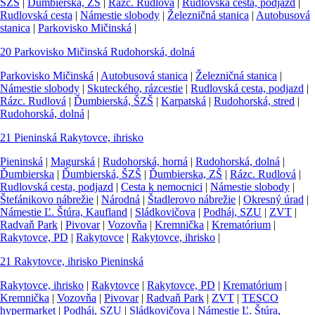
ŠZŠ
|
Ďumbierska, ZŠ
|
Rázc. Rudlová
|
Rudlovská cesta, podjazd
|
Rudlovská cesta
|
Námestie slobody
|
Železničná stanica
|
Autobusová
stanica
|
Parkovisko Mičinská
|
20
Parkovisko Mičinská
Rudohorská, dolná
Parkovisko Mičinská
|
Autobusová stanica
|
Železničná stanica
|
Námestie slobody
|
Skuteckého, rázcestie
|
Rudlovská cesta, podjazd
|
Rázc. Rudlová
|
Ďumbierská, ŠZŠ
|
Karpatská
|
Rudohorská, stred
|
Rudohorská, dolná
|
21
Pieninská
Rakytovce, ihrisko
Pieninská
|
Magurská
|
Rudohorská, horná
|
Rudohorská, dolná
|
Ďumbierska
|
Ďumbierská, ŠZŠ
|
Ďumbierska, ZŠ
|
Rázc. Rudlová
|
Rudlovská cesta, podjazd
|
Cesta k nemocnici
|
Námestie slobody
|
Štefánikovo nábrežie
|
Národná
|
Štadlerovo nábrežie
|
Okresný úrad
|
Námestie Ľ. Štúra, Kaufland
|
Sládkovičova
|
Podháj, SZU
|
ZVT
|
Radvaň Park
|
Pivovar
|
Vozovňa
|
Kremnička
|
Krematórium
|
Rakytovce, PD
|
Rakytovce
|
Rakytovce, ihrisko
|
21
Rakytovce, ihrisko
Pieninská
Rakytovce, ihrisko
|
Rakytovce
|
Rakytovce, PD
|
Krematórium
|
Kremnička
|
Vozovňa
|
Pivovar
|
Radvaň Park
|
ZVT
|
TESCO
hypermarket
|
Podháj, SZU
|
Sládkovičova
|
Námestie Ľ. Štúra,