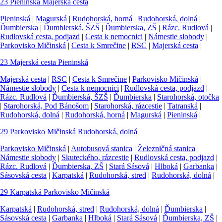
23
Pieninská
Majerská cesta
Pieninská
|
Magurská
|
Rudohorská, horná
|
Rudohorská, dolná
|
Ďumbierska
|
Ďumbierská, ŠZŠ
|
Ďumbierska, ZŠ
|
Rázc. Rudlová
|
Rudlovská cesta, podjazd
|
Cesta k nemocnici
|
Námestie slobody
|
Parkovisko Mičinská
|
Cesta k Smrečine
|
RSC
|
Majerská cesta
|
23
Majerská cesta
Pieninská
Majerská cesta
|
RSC
|
Cesta k Smrečine
|
Parkovisko Mičinská
|
Námestie slobody
|
Cesta k nemocnici
|
Rudlovská cesta, podjazd
|
Rázc. Rudlová
|
Ďumbierská, ŠZŠ
|
Ďumbierska
|
Starohorská, otočka
|
Starohorská, Pod Bánošom
|
Starohorská, rázcestie
|
Tatranská
|
Rudohorská, dolná
|
Rudohorská, horná
|
Magurská
|
Pieninská
|
29
Parkovisko Mičinská
Rudohorská, dolná
Parkovisko Mičinská
|
Autobusová stanica
|
Železničná stanica
|
Námestie slobody
|
Skuteckého, rázcestie
|
Rudlovská cesta, podjazd
|
Rázc. Rudlová
|
Ďumbierska, ZŠ
|
Stará Sásová
|
Hlboká
|
Garbanka
|
Sásovská cesta
|
Karpatská
|
Rudohorská, stred
|
Rudohorská, dolná
|
29
Karpatská
Parkovisko Mičinská
Karpatská
|
Rudohorská, stred
|
Rudohorská, dolná
|
Ďumbierska
|
Sásovská cesta
|
Garbanka
|
Hlboká
|
Stará Sásová
|
Ďumbierska, ZŠ
|