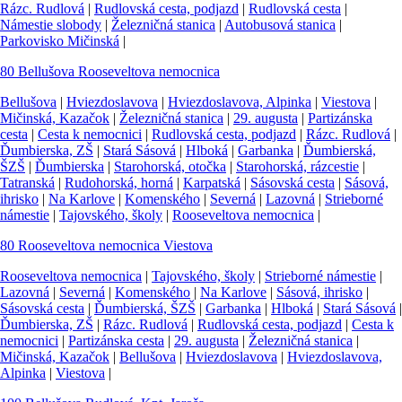
Rázc. Rudlová
|
Rudlovská cesta, podjazd
|
Rudlovská cesta
|
Námestie slobody
|
Železničná stanica
|
Autobusová stanica
|
Parkovisko Mičinská
|
80
Bellušova
Rooseveltova nemocnica
Bellušova
|
Hviezdoslavova
|
Hviezdoslavova, Alpinka
|
Viestova
|
Mičinská, Kazačok
|
Železničná stanica
|
29. augusta
|
Partizánska
cesta
|
Cesta k nemocnici
|
Rudlovská cesta, podjazd
|
Rázc. Rudlová
|
Ďumbierska, ZŠ
|
Stará Sásová
|
Hlboká
|
Garbanka
|
Ďumbierská,
ŠZŠ
|
Ďumbierska
|
Starohorská, otočka
|
Starohorská, rázcestie
|
Tatranská
|
Rudohorská, horná
|
Karpatská
|
Sásovská cesta
|
Sásová,
ihrisko
|
Na Karlove
|
Komenského
|
Severná
|
Lazovná
|
Strieborné
námestie
|
Tajovského, školy
|
Rooseveltova nemocnica
|
80
Rooseveltova nemocnica
Viestova
Rooseveltova nemocnica
|
Tajovského, školy
|
Strieborné námestie
|
Lazovná
|
Severná
|
Komenského
|
Na Karlove
|
Sásová, ihrisko
|
Sásovská cesta
|
Ďumbierská, ŠZŠ
|
Garbanka
|
Hlboká
|
Stará Sásová
|
Ďumbierska, ZŠ
|
Rázc. Rudlová
|
Rudlovská cesta, podjazd
|
Cesta k
nemocnici
|
Partizánska cesta
|
29. augusta
|
Železničná stanica
|
Mičinská, Kazačok
|
Bellušova
|
Hviezdoslavova
|
Hviezdoslavova,
Alpinka
|
Viestova
|