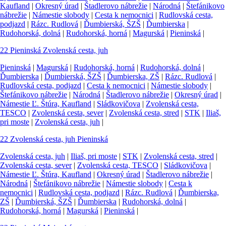
Kaufland
|
Okresný úrad
|
Štadlerovo nábrežie
|
Národná
|
Štefánikovo
nábrežie
|
Námestie slobody
|
Cesta k nemocnici
|
Rudlovská cesta,
podjazd
|
Rázc. Rudlová
|
Ďumbierská, ŠZŠ
|
Ďumbierska
|
Rudohorská, dolná
|
Rudohorská, horná
|
Magurská
|
Pieninská
|
22
Pieninská
Zvolenská cesta, juh
Pieninská
|
Magurská
|
Rudohorská, horná
|
Rudohorská, dolná
|
Ďumbierska
|
Ďumbierská, ŠZŠ
|
Ďumbierska, ZŠ
|
Rázc. Rudlová
|
Rudlovská cesta, podjazd
|
Cesta k nemocnici
|
Námestie slobody
|
Štefánikovo nábrežie
|
Národná
|
Štadlerovo nábrežie
|
Okresný úrad
|
Námestie Ľ. Štúra, Kaufland
|
Sládkovičova
|
Zvolenská cesta,
TESCO
|
Zvolenská cesta, sever
|
Zvolenská cesta, stred
|
STK
|
Iliaš,
pri moste
|
Zvolenská cesta, juh
|
22
Zvolenská cesta, juh
Pieninská
Zvolenská cesta, juh
|
Iliaš, pri moste
|
STK
|
Zvolenská cesta, stred
|
Zvolenská cesta, sever
|
Zvolenská cesta, TESCO
|
Sládkovičova
|
Námestie Ľ. Štúra, Kaufland
|
Okresný úrad
|
Štadlerovo nábrežie
|
Národná
|
Štefánikovo nábrežie
|
Námestie slobody
|
Cesta k
nemocnici
|
Rudlovská cesta, podjazd
|
Rázc. Rudlová
|
Ďumbierska,
ZŠ
|
Ďumbierská, ŠZŠ
|
Ďumbierska
|
Rudohorská, dolná
|
Rudohorská, horná
|
Magurská
|
Pieninská
|