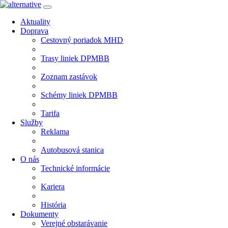
Aktuality
Doprava
Cestovný poriadok MHD
Trasy liniek DPMBB
Zoznam zastávok
Schémy liniek DPMBB
Tarifa
Služby
Reklama
Autobusová stanica
O nás
Technické informácie
Kariera
História
Dokumenty
Verejné obstarávanie