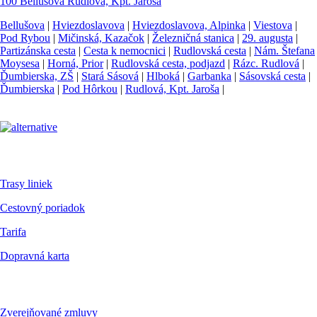
100
Bellušova
Rudlová, Kpt. Jaroša
Bellušova
|
Hviezdoslavova
|
Hviezdoslavova, Alpinka
|
Viestova
|
Pod Rybou
|
Mičinská, Kazačok
|
Železničná stanica
|
29. augusta
|
Partizánska cesta
|
Cesta k nemocnici
|
Rudlovská cesta
|
Nám. Štefana
Moysesa
|
Horná, Prior
|
Rudlovská cesta, podjazd
|
Rázc. Rudlová
|
Ďumbierska, ZŠ
|
Stará Sásová
|
Hlboká
|
Garbanka
|
Sásovská cesta
|
Ďumbierska
|
Pod Hôrkou
|
Rudlová, Kpt. Jaroša
|
Pre cestujúcich
Trasy liniek
Cestovný poriadok
Tarifa
Dopravná karta
Dokumenty
Zverejňované zmluvy