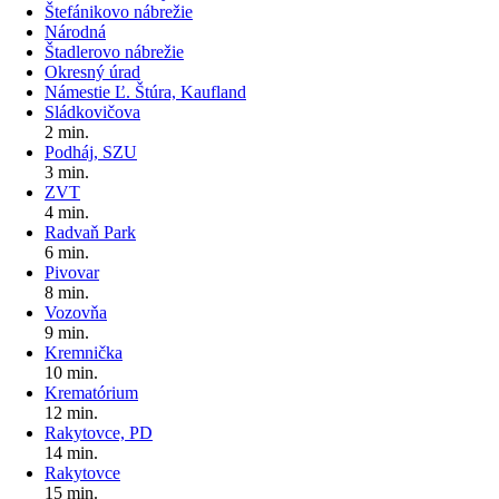
Štefánikovo nábrežie
Národná
Štadlerovo nábrežie
Okresný úrad
Námestie Ľ. Štúra, Kaufland
Sládkovičova
2 min.
Podháj, SZU
3 min.
ZVT
4 min.
Radvaň Park
6 min.
Pivovar
8 min.
Vozovňa
9 min.
Kremnička
10 min.
Krematórium
12 min.
Rakytovce, PD
14 min.
Rakytovce
15 min.