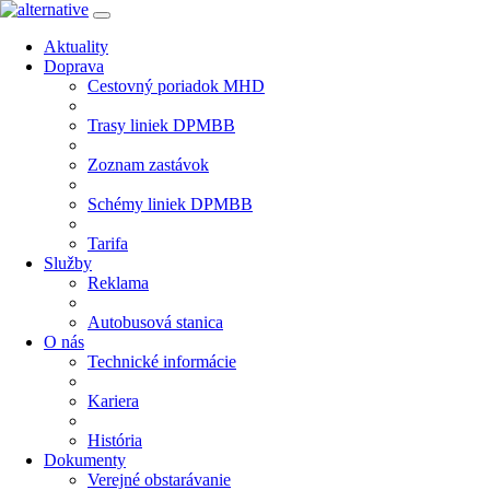
Aktuality
Doprava
Cestovný poriadok MHD
Trasy liniek DPMBB
Zoznam zastávok
Schémy liniek DPMBB
Tarifa
Služby
Reklama
Autobusová stanica
O nás
Technické informácie
Kariera
História
Dokumenty
Verejné obstarávanie