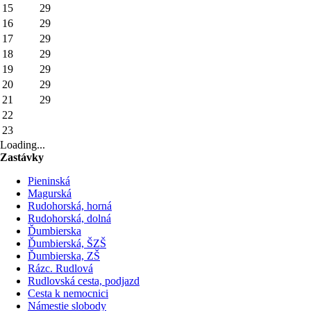
15
29
16
29
17
29
18
29
19
29
20
29
21
29
22
23
Loading...
Zastávky
Pieninská
Magurská
Rudohorská, horná
Rudohorská, dolná
Ďumbierska
Ďumbierská, ŠZŠ
Ďumbierska, ZŠ
Rázc. Rudlová
Rudlovská cesta, podjazd
Cesta k nemocnici
Námestie slobody