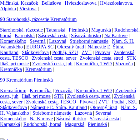
Mičinská, Kazačok
|
Bellušova
|
Hviezdoslavova
|
Hviezdoslavova,
Alpinka
|
Viestova
|
90
Starohorská, rázcestie
Krematórium
Starohorská, rázcestie
|
Tatranská
|
Pieninská
|
Magurská
|
Rudohorská,
horná
|
Karpatská
|
Sásovská cesta
|
Sásová, ihrisko
|
Na Karlove
|
Komenského
|
Severná
|
Lazovná
|
Strieborné námestie
|
Nám. S. H.
Vajanského
|
EUROPA SC
|
Okresný úrad
|
Námestie Ľ. Štúra,
Kaufland
|
Sládkovičova
|
Podháj, SZU
|
ZVT
|
Pivovar
|
Zvolenská
cesta, TESCO
|
Zvolenská cesta, sever
|
Zvolenská cesta, stred
|
STK
|
Iliaš, pri moste
|
Zvolenská cesta, juh
|
Kremnička, TWD
|
Vozovňa
|
Kremnička
|
Krematórium
|
90
Krematórium
Pieninská
Krematórium
|
Kremnička
|
Vozovňa
|
Kremnička, TWD
|
Zvolenská
cesta, juh
|
Iliaš, pri moste
|
STK
|
Zvolenská cesta, stred
|
Zvolenská
cesta, sever
|
Zvolenská cesta, TESCO
|
Pivovar
|
ZVT
|
Podháj, SZU
|
Sládkovičova
|
Námestie Ľ. Štúra, Kaufland
|
Okresný úrad
|
Nám. S.
H. Vajanského
|
Strieborné námestie
|
Lazovná
|
Severná
|
Komenského
|
Na Karlove
|
Sásová, ihrisko
|
Sásovská cesta
|
Karpatská
|
Rudohorská, horná
|
Magurská
|
Pieninská
|