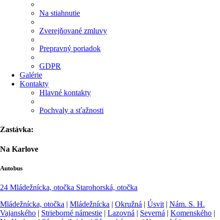
Na stiahnutie
Zverejňované zmluvy
Prepravný poriadok
GDPR
Galérie
Kontakty
Hlavné kontakty
Pochvaly a sťažnosti
Zastávka:
Na Karlove
Autobus
24
Mládežnícka, otočka
Starohorská, otočka
Mládežnícka, otočka
|
Mládežnícka
|
Okružná
|
Úsvit
|
Nám. S. H.
Vajanského
|
Strieborné námestie
|
Lazovná
|
Severná
|
Komenského
|