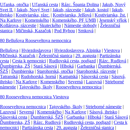
Uľanka, otočka
|
Uľanská cesta
|
Rázc. Špania Dolina
|
Jakub, Nový
Svet II.
|
Jakub, Nový Svet
|
Jakub, rázcestie
|
Jakub, kostol
|
Jakub,
ihrisko
|
Kostiviarska, rázc.
|
Kostiviarska, Jelšová
|
Kostiviarska, žst.
|
Na Karlove
|
Komenského
|
Komenského, PF UMB
|
Jesenský vŕšok
|
Kollárova, rázcestie
|
Skuteckého
|
Námestie slobody
|
Železničná
stanica
|
Mičinská, Kazačok
|
Pod Rybou
|
Srnková
|
80
Bellušova
Rooseveltova nemocnica
Bellušova
|
Hviezdoslavova
|
Hviezdoslavova, Alpinka
|
Viestova
|
Mičinská, Kazačok
|
Železničná stanica
|
29. augusta
|
Partizánska
cesta
|
Cesta k nemocnici
|
Rudlovská cesta, podjazd
|
Rázc. Rudlová
|
Ďumbierska, ZŠ
|
Stará Sásová
|
Hlboká
|
Garbanka
|
Ďumbierská,
ŠZŠ
|
Ďumbierska
|
Starohorská, otočka
|
Starohorská, rázcestie
|
Tatranská
|
Rudohorská, horná
|
Karpatská
|
Sásovská cesta
|
Sásová,
ihrisko
|
Na Karlove
|
Komenského
|
Severná
|
Lazovná
|
Strieborné
námestie
|
Tajovského, školy
|
Rooseveltova nemocnica
|
80
Rooseveltova nemocnica
Viestova
Rooseveltova nemocnica
|
Tajovského, školy
|
Strieborné námestie
|
Lazovná
|
Severná
|
Komenského
|
Na Karlove
|
Sásová, ihrisko
|
Sásovská cesta
|
Ďumbierská, ŠZŠ
|
Garbanka
|
Hlboká
|
Stará Sásová
|
Ďumbierska, ZŠ
|
Rázc. Rudlová
|
Rudlovská cesta, podjazd
|
Cesta k
nemocnici
|
Partizánska cesta
|
29. augusta
|
Železničná stanica
|