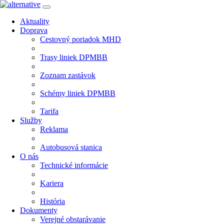
Aktuality
Doprava
Cestovný poriadok MHD
Trasy liniek DPMBB
Zoznam zastávok
Schémy liniek DPMBB
Tarifa
Služby
Reklama
Autobusová stanica
O nás
Technické informácie
Kariera
História
Dokumenty
Verejné obstarávanie