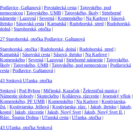
Podlavice, Gaštanová
|
Povstalecká cesta
|
Tajovského, pod
nemocnicou
|
Tajovského, UMB
|
Tajovského, školy
|
Strieborné
námestie
|
Lazovná
|
Severná
|
Komenského
|
Na Karlove
|
Sásová,
ihrisko
|
Sásovská cesta
|
Karpatská
|
Rudohorská, stred
|
Rudohorská,
dolná
|
Starohorská, otočka
|
27
Starohorská, otočka
Podlavice, Gaštanová
Starohorská, otočka
|
Rudohorská, dolná
|
Rudohorská, stred
|
Karpatská
|
Sásovská cesta
|
Sásová, ihrisko
|
Na Karlove
|
Komenského
|
Severná
|
Lazovná
|
Strieborné námestie
|
Tajovského,
školy
|
Tajovského, UMB
|
Tajovského, pod nemocnicou
|
Podlavická
cesta
|
Podlavice, Gaštanová
|
43
Srnková
Uľanka, otočka
Srnková
|
Pod Rybou
|
Mičinská, Kazačok
|
Železničná stanica
|
Námestie slobody
|
Skuteckého
|
Kollárova, rázcestie
|
Jesenský vŕšok
|
Komenského, PF UMB
|
Komenského
|
Na Karlove
|
Kostiviarska,
žst.
|
Kostiviarska, Jelšová
|
Kostiviarska, rázc.
|
Jakub, ihrisko
|
Jakub,
kostol
|
Jakub, rázcestie
|
Jakub, Nový Svet
|
Jakub, Nový Svet II.
|
Rázc. Špania Dolina
|
Uľanská cesta
|
Uľanka, otočka
|
43
Uľanka, otočka
Srnková