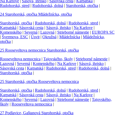
Na Karlove
|
Sásová, ihrisko
|
Sásovská cesta
|
Karpatská
|
Rudohorská, stred
|
Rudohorská, dolná
|
Starohorská, otočka
|
24
Starohorská, otočka
Mládežnícka, otočka
Starohorská, otočka
|
Rudohorská, dolná
|
Rudohorská, stred
|
Karpatská
|
Sásovská cesta
|
Sásová, ihrisko
|
Na Karlove
|
Komenského
|
Severná
|
Lazovná
|
Strieborné námestie
|
EUROPA SC
|
Švermova, ESC
|
Úsvit
|
Okružná
|
Mládežnícka
|
Mládežnícka,
otočka
|
25
Rooseveltova nemocnica
Starohorská, otočka
Rooseveltova nemocnica
|
Tajovského, školy
|
Strieborné námestie
|
Lazovná
|
Severná
|
Komenského
|
Na Karlove
|
Sásová, ihrisko
|
Sásovská cesta
|
Karpatská
|
Rudohorská, stred
|
Rudohorská, dolná
|
Starohorská, otočka
|
25
Starohorská, otočka
Rooseveltova nemocnica
Starohorská, otočka
|
Rudohorská, dolná
|
Rudohorská, stred
|
Karpatská
|
Sásovská cesta
|
Sásová, ihrisko
|
Na Karlove
|
Komenského
|
Severná
|
Lazovná
|
Strieborné námestie
|
Tajovského,
školy
|
Rooseveltova nemocnica
|
27
Podlavice, Gaštanová
Starohorská, otočka