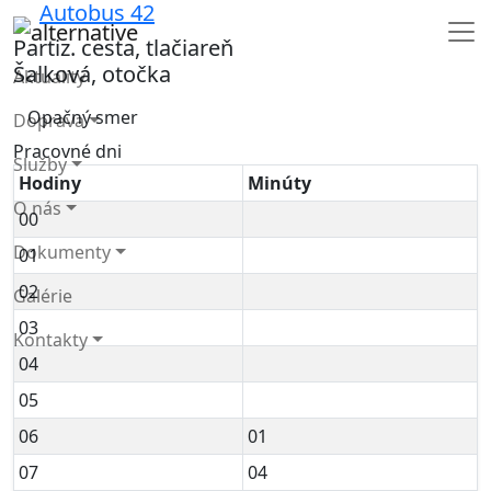
Autobus
42
Partiz. cesta, tlačiareň
Šalková, otočka
Aktuality
Opačný smer
Doprava
Pracovné dni
Služby
Hodiny
Minúty
O nás
00
Dokumenty
01
02
Galérie
03
Kontakty
04
05
06
01
07
04