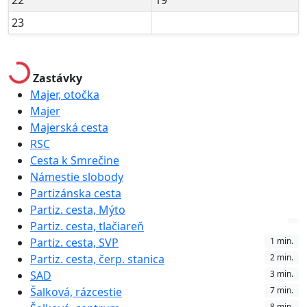
22
19
23
Loading...
Zastávky
Majer, otočka
Majer
Majerská cesta
RSC
Cesta k Smrečine
Námestie slobody
Partizánska cesta
Partiz. cesta, Mýto
Partiz. cesta, tlačiareň
Partiz. cesta, SVP
1 min.
Partiz. cesta, čerp. stanica
2 min.
SAD
3 min.
Šalková, rázcestie
7 min.
8 min.