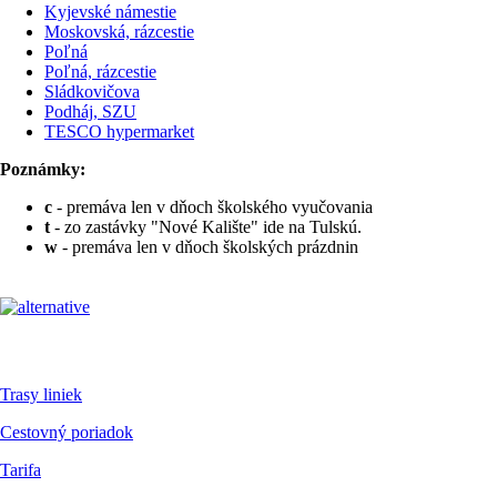
Kyjevské námestie
Moskovská, rázcestie
Poľná
Poľná, rázcestie
Sládkovičova
Podháj, SZU
TESCO hypermarket
Poznámky:
c
- premáva len v dňoch školského vyučovania
t
- zo zastávky "Nové Kalište" ide na Tulskú.
w
- premáva len v dňoch školských prázdnin
Pre cestujúcich
Trasy liniek
Cestovný poriadok
Tarifa