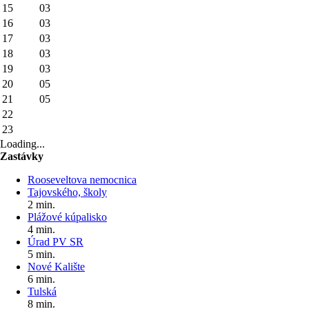
15
03
16
03
17
03
18
03
19
03
20
05
21
05
22
23
Loading...
Zastávky
Rooseveltova nemocnica
Tajovského, školy
2 min.
Plážové kúpalisko
4 min.
Úrad PV SR
5 min.
Nové Kalište
6 min.
Tulská
8 min.