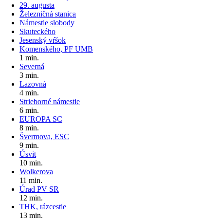
29. augusta
Železničná stanica
Námestie slobody
Skuteckého
Jesenský vŕšok
Komenského, PF UMB
1 min.
Severná
3 min.
Lazovná
4 min.
Strieborné námestie
6 min.
EUROPA SC
8 min.
Švermova, ESC
9 min.
Úsvit
10 min.
Wolkerova
11 min.
Úrad PV SR
12 min.
THK, rázcestie
13 min.