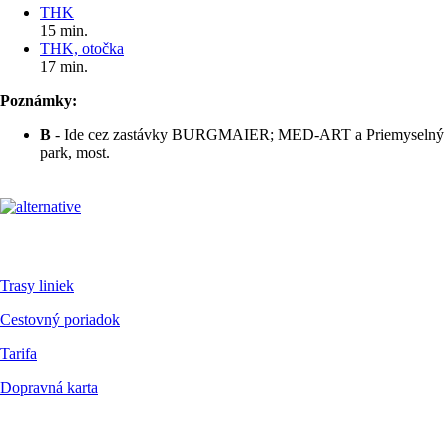
THK
15 min.
THK, otočka
17 min.
Poznámky:
B
- Ide cez zastávky BURGMAIER; MED-ART a Priemyselný
park, most.
Pre cestujúcich
Trasy liniek
Cestovný poriadok
Tarifa
Dopravná karta
Dokumenty