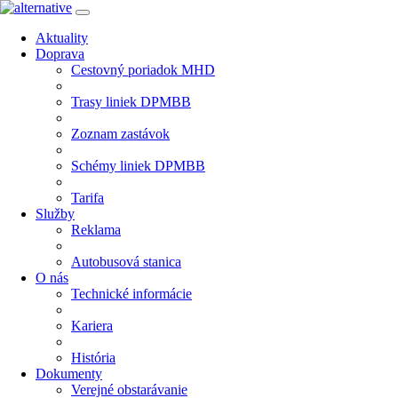
Aktuality
Doprava
Cestovný poriadok MHD
Trasy liniek DPMBB
Zoznam zastávok
Schémy liniek DPMBB
Tarifa
Služby
Reklama
Autobusová stanica
O nás
Technické informácie
Kariera
História
Dokumenty
Verejné obstarávanie