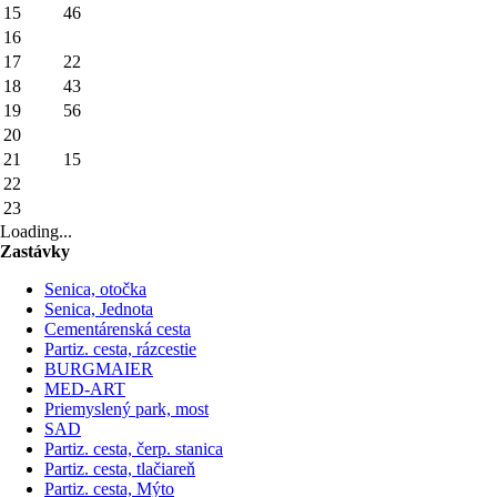
15
46
16
17
22
18
43
19
56
20
21
15
22
23
Loading...
Zastávky
Senica, otočka
Senica, Jednota
Cementárenská cesta
Partiz. cesta, rázcestie
BURGMAIER
MED-ART
Priemyslený park, most
SAD
Partiz. cesta, čerp. stanica
Partiz. cesta, tlačiareň
Partiz. cesta, Mýto