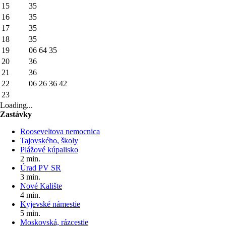
15
35
16
35
17
35
18
35
19
06
64
35
20
36
21
36
22
06
26
36
42
23
Loading...
Zastávky
Rooseveltova nemocnica
Tajovského, školy
Plážové kúpalisko
2 min.
Úrad PV SR
3 min.
Nové Kalište
4 min.
Kyjevské námestie
5 min.
Moskovská, rázcestie