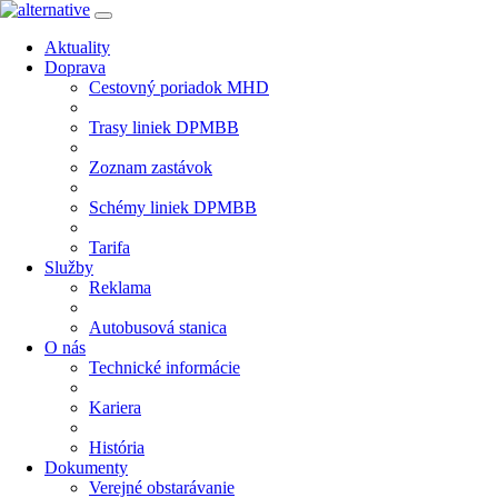
Aktuality
Doprava
Cestovný poriadok MHD
Trasy liniek DPMBB
Zoznam zastávok
Schémy liniek DPMBB
Tarifa
Služby
Reklama
Autobusová stanica
O nás
Technické informácie
Kariera
História
Dokumenty
Verejné obstarávanie