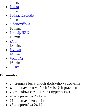
6 min.
Poľná
8 min.
Poľná, rázcestie
9 min.
Sládkovičova
10 min.
Podháj, SZU
12 min.
ZVT
13 min.
Pivovar
14 min.
Vozovňa
16 min.
Tulská
Poznámky:
c
- premáva len v dňoch školského vyučovania
w
- premáva len v dňoch školských prázdnin
Z
- zachádza cez "TESCO hypermarket".
70
- nepremáva 25.12. a 1.1.
64
- premáva len 24.12
42
- nepremáva 24.12.