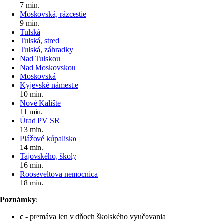
7 min.
Moskovská, rázcestie
9 min.
Tulská
Tulská, stred
Tulská, záhradky
Nad Tulskou
Nad Moskovskou
Moskovská
Kyjevské námestie
10 min.
Nové Kalište
11 min.
Úrad PV SR
13 min.
Plážové kúpalisko
14 min.
Tajovského, školy
16 min.
Rooseveltova nemocnica
18 min.
Poznámky:
c
- premáva len v dňoch školského vyučovania