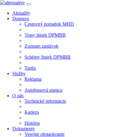
Aktuality
Doprava
Cestovný poriadok MHD
Trasy liniek DPMBB
Zoznam zastávok
Schémy liniek DPMBB
Tarifa
Služby
Reklama
Autobusová stanica
O nás
Technické informácie
Kariera
História
Dokumenty
Verejné obstarávanie