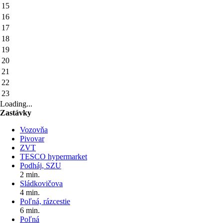
15
16
17
18
19
20
21
22
23
Loading...
Zastávky
Vozovňa
Pivovar
ZVT
TESCO hypermarket
Podháj, SZU
2 min.
Sládkovičova
4 min.
Poľná, rázcestie
6 min.
Poľná