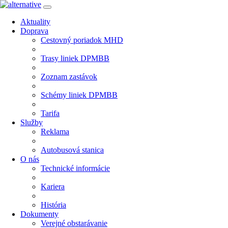
Aktuality
Doprava
Cestovný poriadok MHD
Trasy liniek DPMBB
Zoznam zastávok
Schémy liniek DPMBB
Tarifa
Služby
Reklama
Autobusová stanica
O nás
Technické informácie
Kariera
História
Dokumenty
Verejné obstarávanie