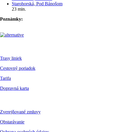
Starohorská, Pod Bánošom
23 min.
Poznámky:
Pre cestujúcich
Trasy liniek
Cestovný poriadok
Tarifa
Dopravná karta
Dokumenty
Zverejňované zmluvy
Obstarávanie
Ochrana osobných údajov