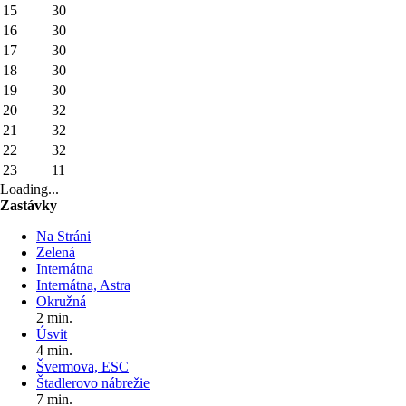
15
30
16
30
17
30
18
30
19
30
20
32
21
32
22
32
23
11
Loading...
Zastávky
Na Stráni
Zelená
Internátna
Internátna, Astra
Okružná
2 min.
Úsvit
4 min.
Švermova, ESC
Štadlerovo nábrežie
7 min.