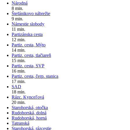
Národná
8 min.
Štefánikovo nábrežie
9 min.
Námestie slobody
11 min.
Partizánska cesta
12 min.
Partiz. cesta, Mýto
14 min.
Partiz. cesta, tlačiareň
15 min.
Partiz. cesta, SVP
16 min.
Partiz. cesta, čerp. stanica
17 min.
SAD
18 min.
Rázc. Kynceľová
20 min.
Starohorská, otočka
Rudohorská, dolná
Rudohorská, horná
Tatranská
Starohorská, rázcestie