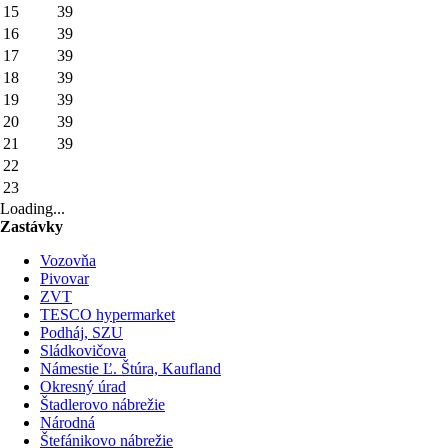
15
39
16
39
17
39
18
39
19
39
20
39
21
39
22
23
Loading...
Zastávky
Vozovňa
Pivovar
ZVT
TESCO hypermarket
Podháj, SZU
Sládkovičova
Námestie Ľ. Štúra, Kaufland
Okresný úrad
Štadlerovo nábrežie
Národná
Štefánikovo nábrežie