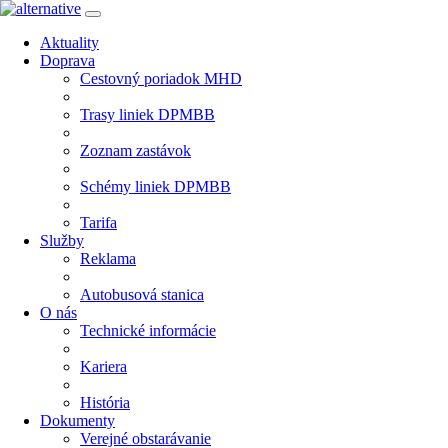
Aktuality
Doprava
Cestovný poriadok MHD
Trasy liniek DPMBB
Zoznam zastávok
Schémy liniek DPMBB
Tarifa
Služby
Reklama
Autobusová stanica
O nás
Technické informácie
Kariera
História
Dokumenty
Verejné obstarávanie