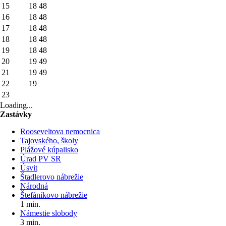
15
18
48
16
18
48
17
18
48
18
18
48
19
18
48
20
19
49
21
19
49
22
19
23
Loading...
Zastávky
Rooseveltova nemocnica
Tajovského, školy
Plážové kúpalisko
Úrad PV SR
Úsvit
Štadlerovo nábrežie
Národná
Štefánikovo nábrežie
1 min.
Námestie slobody
3 min.