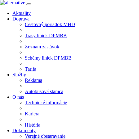
Aktuality
Doprava
Cestovný poriadok MHD
Trasy liniek DPMBB
Zoznam zastávok
Schémy liniek DPMBB
Tarifa
Služby
Reklama
Autobusová stanica
O nás
Technické informácie
Kariera
História
Dokumenty
Verejné obstarávanie