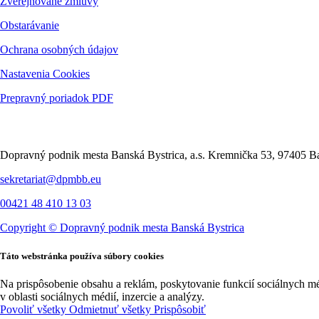
Zverejňované zmluvy
Obstarávanie
Ochrana osobných údajov
Nastavenia Cookies
Prepravný poriadok PDF
Kontakt
Dopravný podnik mesta Banská Bystrica, a.s. Kremnička 53, 97405 Ba
sekretariat@dpmbb.eu
00421 48 410 13 03
Copyright ©
Dopravný podnik mesta Banská Bystrica
Táto webstránka používa súbory cookies
Na prispôsobenie obsahu a reklám, poskytovanie funkcií sociálnych m
v oblasti sociálnych médií, inzercie a analýzy.
Povoliť všetky
Odmietnuť všetky
Prispôsobiť