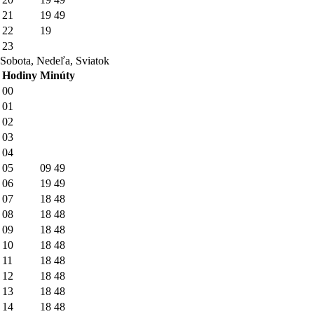
21
19
49
22
19
23
Sobota, Nedeľa, Sviatok
Hodiny
Minúty
00
01
02
03
04
05
09
49
06
19
49
07
18
48
08
18
48
09
18
48
10
18
48
11
18
48
12
18
48
13
18
48
14
18
48