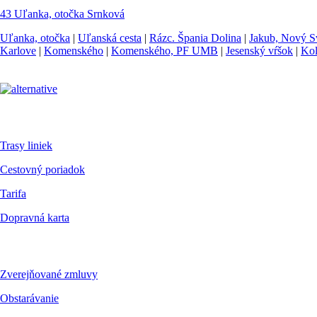
43
Uľanka, otočka
Srnková
Uľanka, otočka
|
Uľanská cesta
|
Rázc. Špania Dolina
|
Jakub, Nový Sv
Karlove
|
Komenského
|
Komenského, PF UMB
|
Jesenský vŕšok
|
Kol
Pre cestujúcich
Trasy liniek
Cestovný poriadok
Tarifa
Dopravná karta
Dokumenty
Zverejňované zmluvy
Obstarávanie