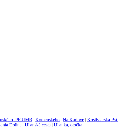
nského, PF UMB
|
Komenského
|
Na Karlove
|
Kostiviarska, žst.
|
ania Dolina
|
Uľanská cesta
|
Uľanka, otočka
|