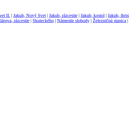
et II.
|
Jakub, Nový Svet
|
Jakub, rázcestie
|
Jakub, kostol
|
Jakub, ihri
lárova, rázcestie
|
Skuteckého
|
Námestie slobody
|
Železničná stanica