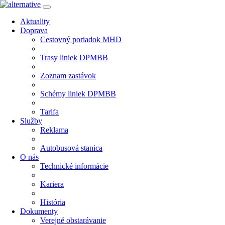
Aktuality
Doprava
Cestovný poriadok MHD
Trasy liniek DPMBB
Zoznam zastávok
Schémy liniek DPMBB
Tarifa
Služby
Reklama
Autobusová stanica
O nás
Technické informácie
Kariera
História
Dokumenty
Verejné obstarávanie