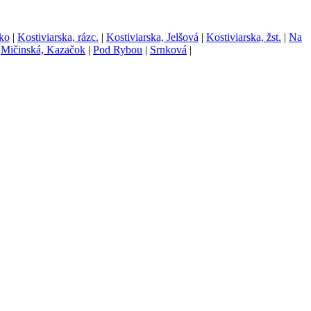
sko
|
Kostiviarska, rázc.
|
Kostiviarska, Jelšová
|
Kostiviarska, žst.
|
Na
|
Mičinská, Kazačok
|
Pod Rybou
|
Srnková
|