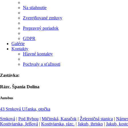
Na stiahnutie
Zverejňované zmluvy
Prepravný poriadok
GDPR
Galérie
Kontakty
Hlavné kontakty
Pochvaly a sťažnosti
Zastávka:
Rázc. Špania Dolina
Autobus
43
Srnková
Uľanka, otočka
Srnková
|
Pod Rybou
|
Mičinská, Kazačok
|
Železničná stanica
|
Námes
Kostiviarska, Jelšová
|
Kostiviarska, rázc.
|
Jakub, ihrisko
|
Jakub, kosto