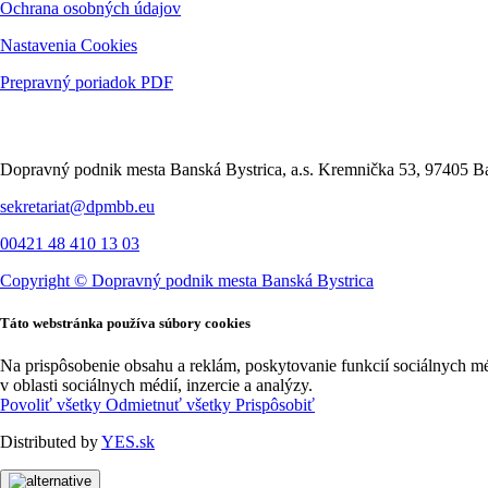
Ochrana osobných údajov
Nastavenia Cookies
Prepravný poriadok PDF
Kontakt
Dopravný podnik mesta Banská Bystrica, a.s. Kremnička 53, 97405 Ba
sekretariat@dpmbb.eu
00421 48 410 13 03
Copyright ©
Dopravný podnik mesta Banská Bystrica
Táto webstránka používa súbory cookies
Na prispôsobenie obsahu a reklám, poskytovanie funkcií sociálnych m
v oblasti sociálnych médií, inzercie a analýzy.
Povoliť všetky
Odmietnuť všetky
Prispôsobiť
Distributed by
YES.sk