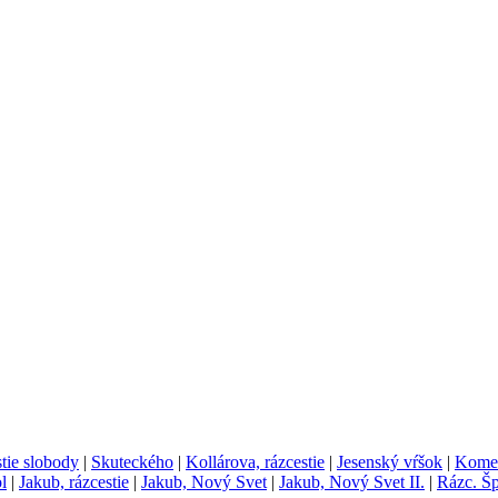
tie slobody
|
Skuteckého
|
Kollárova, rázcestie
|
Jesenský vŕšok
|
Kome
l
|
Jakub, rázcestie
|
Jakub, Nový Svet
|
Jakub, Nový Svet II.
|
Rázc. Šp