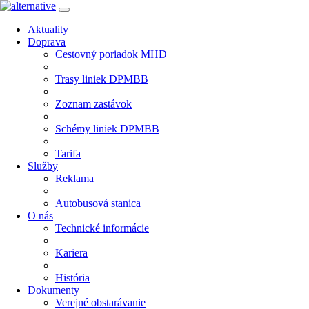
Aktuality
Doprava
Cestovný poriadok MHD
Trasy liniek DPMBB
Zoznam zastávok
Schémy liniek DPMBB
Tarifa
Služby
Reklama
Autobusová stanica
O nás
Technické informácie
Kariera
História
Dokumenty
Verejné obstarávanie