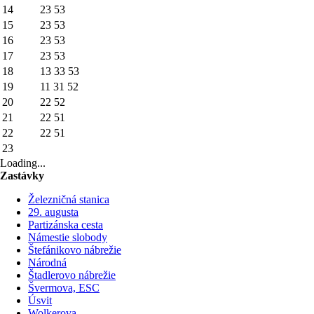
14
23
53
15
23
53
16
23
53
17
23
53
18
13
33
53
19
11
31
52
20
22
52
21
22
51
22
22
51
23
Loading...
Zastávky
Železničná stanica
29. augusta
Partizánska cesta
Námestie slobody
Štefánikovo nábrežie
Národná
Štadlerovo nábrežie
Švermova, ESC
Úsvit
Wolkerova