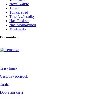
Nové Kalište
Tulská
Tulská, stred
Tulská, záhradky
Nad Tulskou
Nad Moskovskou
Moskovská
Poznámky:
Pre cestujúcich
Trasy liniek
Cestovný poriadok
Tarifa
Dopravná karta
Dokumenty